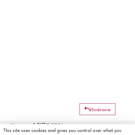
Itinéraire
Kinwasso 金和荘© 2026
99 Rue Parmentier
This site uses cookies and gives you control over what you
Mentions légales
·
Politique de