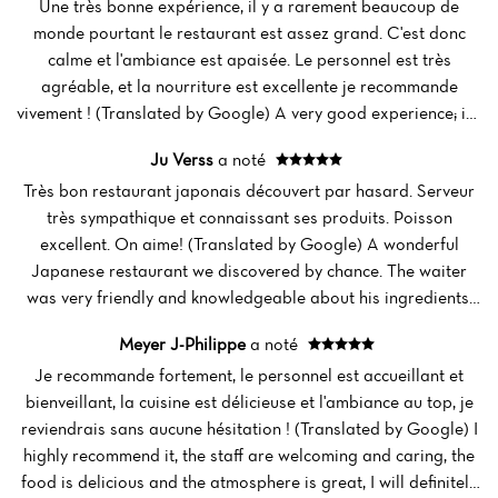
Une très bonne expérience, il y a rarement beaucoup de
monde pourtant le restaurant est assez grand. C'est donc
calme et l'ambiance est apaisée. Le personnel est très
agréable, et la nourriture est excellente je recommande
vivement ! (Translated by Google) A very good experience; it's
rarely crowded, even though the restaurant is quite large. It's
Ju Verss
a noté
therefore calm and the atmosphere is peaceful. The staff is
Très bon restaurant japonais découvert par hasard. Serveur
very pleasant, and the food is excellent. I highly recommend
très sympathique et connaissant ses produits. Poisson
it!
excellent. On aime! (Translated by Google) A wonderful
Japanese restaurant we discovered by chance. The waiter
was very friendly and knowledgeable about his ingredients.
The fish was excellent. We loved it!
Meyer J-Philippe
a noté
Je recommande fortement, le personnel est accueillant et
Accueil
bienveillant, la cuisine est délicieuse et l'ambiance au top, je
reviendrais sans aucune hésitation ! (Translated by Google) I
Actualités
highly recommend it, the staff are welcoming and caring, the
food is delicious and the atmosphere is great, I will definitely